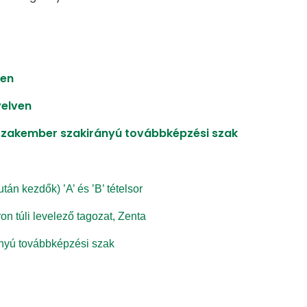
ven
yelven
szakember szakirányú továbbképzési szak
n kezdők) ’A’ és ’B’ tételsor
n túli levelező tagozat, Zenta
ányú továbbképzési szak