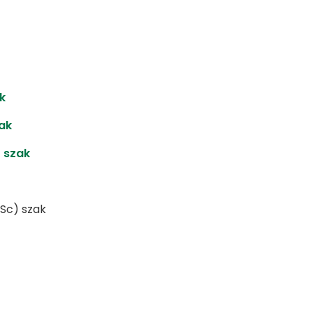
k
ak
 szak
Sc) szak