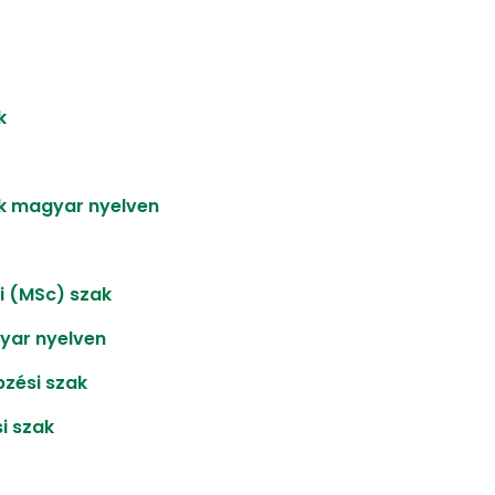
k
ak magyar nyelven
i (MSc) szak
yar nyelven
zési szak
i szak