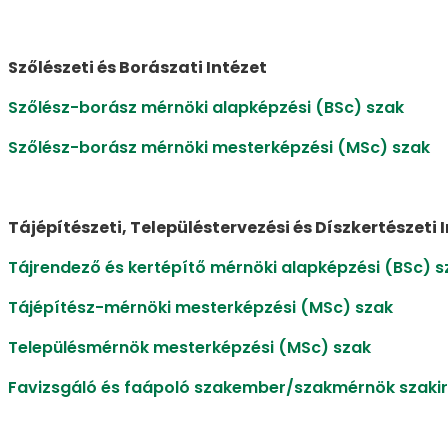
Szőlészeti és Borászati Intézet
Szőlész-borász mérnöki alapképzési (BSc) szak
Szőlész-borász mérnöki mesterképzési (MSc) szak
Tájépítészeti, Településtervezési és Díszkertészeti 
Tájrendező és kertépítő mérnöki alapképzési (BSc) s
Tájépítész-mérnöki mesterképzési (MSc) szak
Településmérnök mesterképzési (MSc) szak
Favizsgáló és faápoló szakember/szakmérnök szaki