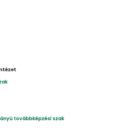
Intézet
zak
rányú továbbképzési szak