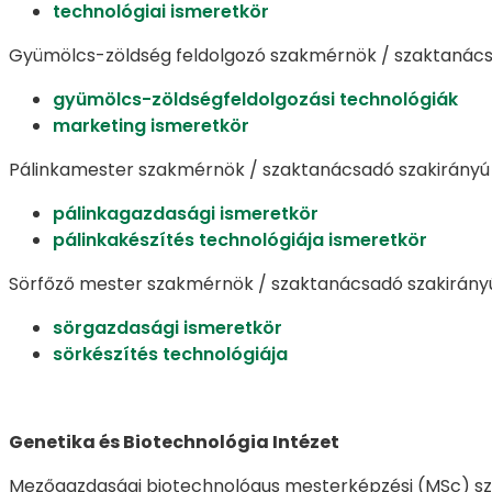
technológiai ismeretkör
Gyümölcs-zöldség feldolgozó szakmérnök / szaktanács
gyümölcs-zöldségfeldolgozási technológiák
marketing ismeretkör
Pálinkamester szakmérnök / szaktanácsadó szakirányú
pálinkagazdasági ismeretkör
pálinkakészítés technológiája ismeretkör
Sörfőző mester szakmérnök / szaktanácsadó szakirányú
sörgazdasági ismeretkör
sörkészítés technológiája
Genetika és Biotechnológia Intézet
Mezőgazdasági biotechnológus mesterképzési (MSc) sz