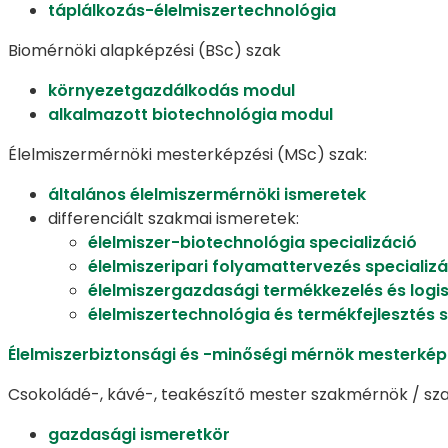
táplálkozás-élelmiszertechnológia
Biomérnöki alapképzési (BSc) szak
környezetgazdálkodás modul
alkalmazott biotechnológia modul
Élelmiszermérnöki mesterképzési (MSc) szak:
általános élelmiszermérnöki ismeretek
differenciált szakmai ismeretek:
élelmiszer-biotechnológia specializáció
élelmiszeripari folyamattervezés specializá
élelmiszergazdasági termékkezelés és logis
élelmiszertechnológia és termékfejlesztés s
Élelmiszerbiztonsági és -minőségi mérnök mesterké
Csokoládé-, kávé-, teakészítő mester szakmérnök / sz
gazdasági ismeretkör