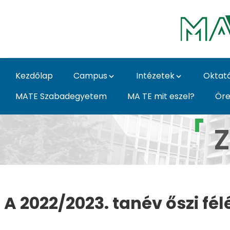
Ugrás a fő tartalomhoz
Kezdőlap
Campus
Intézetek
Oktat
MATE Szabadegyetem
MA TE mit eszel?
Öre
Záróvizsgázóknak - 
Z
A 2022/2023. tanév őszi f