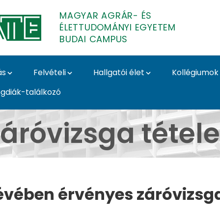
MAGYAR AGRÁR- ÉS
ÉLETTUDOMÁNYI EGYETEM
BUDAI CAMPUS
ás
Felvételi
Hallgatói élet
Kollégiumok
gdiák-találkozó
Budai Campus
áróvizsga tétel
élévében érvényes záróvizsg