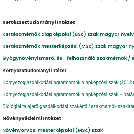
Kertészettudományi Intézet
Kertészmérnök alapképzési (BSc) szak magyar nyel
Kertészmérnök mesterképzési (MSc) szak magyar n
Gyógynövényismerő, és –felhasználó szakmérnök / 
Környezettudományi Intézet
Környezetgazdálkodási agrármérnök alapképzési szak (2012 utá
Környezetgazdálkodási agrármérnök alapképzési szak – határo
Biológiai talajerő-gazdálkodási szakértő / szakmérnök szakir
Növényvédelmi Intézet
Növényorvosi mesterképzési (MSc) szak