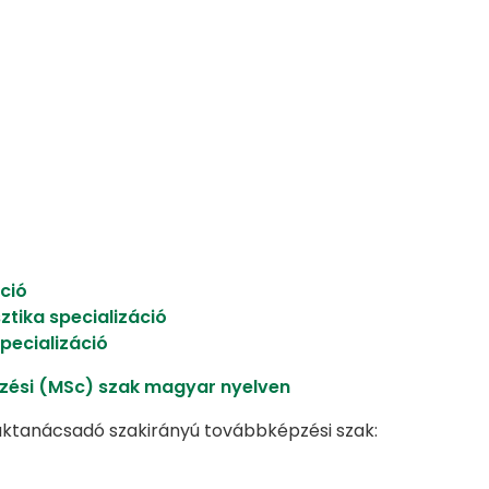
ció
ztika specializáció
pecializáció
pzési (MSc) szak magyar nyelven
aktanácsadó szakirányú továbbképzési szak: