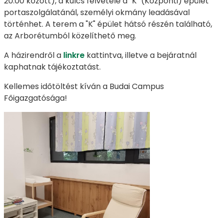
20.00 között), a kulcs felvétele a "K" (Központi) épület
portaszolgálatánál, személyi okmány leadásával
történhet. A terem a "K" épület hátsó részén található,
az Arborétumból közelíthető meg.
A házirendről a
linkre
kattintva, illetve a bejáratnál
kaphatnak tájékoztatást.
Kellemes időtöltést kíván a Budai Campus
Főigazgatósága!