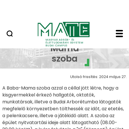
Ugrás a fő tartalomhoz
Öregdiák-találkozó
Baba-Mama szoba - 
Baba-
MAGYAR AGRÁR- ÉS
ÉLETTUDOMÁNYI EGYETEM
Mama
BUDAI CAMPUS
szoba
Utolsó frissítés: 2024 május 27.
A Baba-Mama szoba azzal a céllal jött létre, hogy a
kisgyermekkel érkező hallgatók, oktatók,
munkatársak, illetve a Budai Arborétumba látogatók
megfelelő környezetben tölthessék az időt, az etetés,
a pelenkacsere, illetve a játékidő alatt. A szoba az
épület nyitvatartási ideje alatt látogatható (08.00-