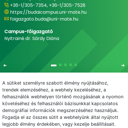
+36-1/305-7354, +36-1/305-7528
https://budaicampus.uni-mate.hu
foigazgato.buda@uni-mate.hu
Campus-főigazgató
Nyitrainé dr. Sárdy Diána
A sütiket személyre szabott élmény nyújtásához,
trendek elemzéséhez, a webhely kezeléséhez, a
felhasználók webhelyen történő mozgásának a nyomon
E-mail
Telefonkönyv
NEPTUN
E-learning
követéséhez és felhasználói bázisunkkal kapcsolatos
demográfiai információk megszerzéséhez használjuk.
Adatvédelem
Budai Campus kiadvány
Fogadja el az összes sütit a webhelyünk által nyújtott
legjobb élmény érdekében, vagy kezelje beállításait.