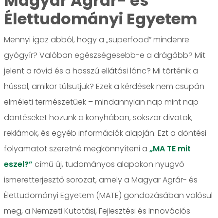
Magyar Agrár- és
Élettudományi Egyetem
Mennyi igaz abból, hogy a „superfood” mindenre
gyógyír? Valóban egészségesebb-e a drágább? Mit
jelent a rövid és a hosszú ellátási lánc? Mi történik a
hússal, amikor túlsütjük? Ezek a kérdések nem csupán
elméleti természetűek – mindannyian nap mint nap
döntéseket hozunk a konyhában, sokszor divatok,
reklámok, és egyéb információk alapján. Ezt a döntési
folyamatot szeretné megkönnyíteni a
„MA TE mit
eszel?”
című új, tudományos alapokon nyugvó
ismeretterjesztő sorozat, amely a Magyar Agrár- és
Élettudományi Egyetem (MATE) gondozásában valósul
meg, a Nemzeti Kutatási, Fejlesztési és Innovációs