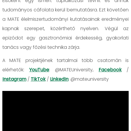
Elsőként egy ismert táplálkozási tévhit és annak
tudományos cáfolata kerül bemutatásra. Ezt követően
a MATE élelmiszertudományi kutatásainak eredményei
kapnak szerepet, közérthető nyelven. Végül az
epizódot egy gasztronómiai érdekesség, gyakorlati
tanács vagy főzési technika zárja.
A MATE projektjének tartalmai több csatornán is
elérhetők:
YouTube
: @MATEUniversity,
Facebook
/
Instagram
/
TikTok
/
LinkedIn
: @mateuniversity