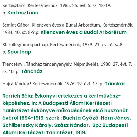
Kertésztánc. Kertészmérnök, 1985. 25. évf. 5. sz. 18-19.
Kertésztánc
p.
Scmidt Gábor: Kilencven éves a Budai Arborétum. Kertészmérnök,
Kilencven éves a Budai Arborétum
1984. 10. sz. 8-9.p.
XI. kollégiumi sportnap. Kertészmérnök, 1979. 21. évf. 6. sz.8.
Sportnap
p.
Trencsényi: Táncház táncanyanyelv. Népművelés, 1980. 27. évf. 7.
Táncház
sz. 10. p.
Tánckar
Hajrá tánckar! Kertészmérnök, 1976. 19. évf. 17. p.
Rerrich Béla: Évkönyvi értekezés a kertművész-
képzéshez. in: A Budapesti Állami Kertészeti
Tanintézet évkönyve működésének első huszonöt
évéről 1894-1919. szerk.: Buchta Győző, Horn János,
Schilberszky Károly, Szász Nándor. Bp.: Budapesti
Állami Kertészeti Tanintézet, 1919.