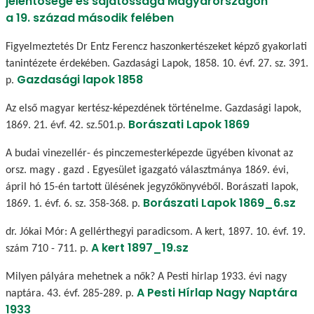
jelentősége és sajátossága Magyarországon
a 19. század második felében
Figyelmeztetés Dr Entz Ferencz haszonkertészeket képző gyakorlati
tanintézete érdekében. Gazdasági Lapok, 1858. 10. évf. 27. sz. 391.
Gazdasági lapok 1858
p.
Az első magyar kertész-képezdének történelme. Gazdasági lapok,
Borászati Lapok 1869
1869. 21. évf. 42. sz.501.p.
A budai vinezellér- és pinczemesterképezde ügyében kivonat az
orsz. magy . gazd . Egyesület igazgató választmánya 1869. évi,
ápril hó 15-én tartott ülésének jegyzőkönyvéből. Borászati lapok,
Borászati Lapok 1869_6.sz
1869. 1. évf. 6. sz. 358-368. p.
dr. Jókai Mór: A gellérthegyi paradicsom. A kert, 1897. 10. évf. 19.
A kert 1897_19.sz
szám 710 - 711. p.
Milyen pályára mehetnek a nők? A Pesti hirlap 1933. évi nagy
A Pesti Hírlap Nagy Naptára
naptára. 43. évf. 285-289. p.
1933