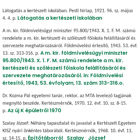
Látogatás a kertészeti iskolában. Pesti hirlap, 1921. 96. sz. május
Látogatás a kertészeti iskolában
4. 4. p.
A m. kir. földmívelésügyi miniszter 95.800/1943. X. 1. F. M. számú
rendelete a m. kir. kertészeti és szőlészeti főiskola felállításáról és
szervezete meghatározásáról. Földművelési értesítő, 1943. 53. évf.
A m. kir. földmívelésügyi miniszter
13. sz. 313-316. p.
95.800/1943. X. 1. F. M. számú rendelete a m. kir.
kertészeti és szőlészeti főiskola felállításáról és
szervezete meghatározásáról. in: Földmívelési
értesítő, 1943, 53. évfolyam, 13. szám 313-316.o.
Dr. Kozma Pál egyetemi tanár, rektor, az MTA levelező tagjának
megnyitó beszéde. Kertészmérnök, 1970. 12. évf. 10. sz. 8-15.
Az új K épületről 1970
p.
Szalay József: Néhány tapasztalat és javaslat a Kertészeti Egyetem
KISZ nyári önkéntes táborából. Kertészmérnök, 1968. 10. évf. 11.
Építőtáborról_Szalay_József
sz. 14-15. p.