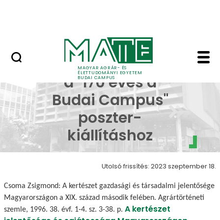
Ugrás a fő tartalomhoz
Öregdiák-találkozó
Háttérinformációk a "
Háttérinformációk
MAGYAR AGRÁR- ÉS
ÉLETTUDOMÁNYI EGYETEM
a "170 éves a
BUDAI CAMPUS
Budai Campus"
poszter-
kiállításhoz
Utolsó frissítés: 2023 szeptember 18.
Csoma Zsigmond: A kertészet gazdasági és társadalmi jelentősége
Magyarországon a XIX. század második felében. Agrártörténeti
A kertészet
szemle, 1996. 38. évf. 1-4. sz. 3-38. p.