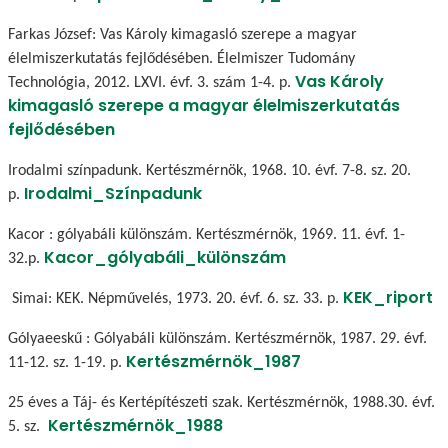
Farkas József: Vas Károly kimagasló szerepe a magyar
élelmiszerkutatás fejlődésében. Élelmiszer Tudomány
Vas Károly
Technológia, 2012. LXVI. évf. 3. szám 1-4. p.
kimagasló szerepe a magyar élelmiszerkutatás
fejlődésében
Irodalmi színpadunk. Kertészmérnök, 1968. 10. évf. 7-8. sz. 20.
Irodalmi_Színpadunk
p.
Kacor : gólyabáli különszám. Kertészmérnök, 1969. 11. évf. 1-
Kacor_gólyabáli_különszám
32.p.
KEK_riport
Simai: KEK. Népművelés, 1973. 20. évf. 6. sz. 33. p.
Gólyaeeskű : Gólyabáli különszám. Kertészmérnök, 1987. 29. évf.
Kertészmérnök_1987
11-12. sz. 1-19. p.
25 éves a Táj- és Kertépítészeti szak. Kertészmérnök, 1988.30. évf.
Kertészmérnök_1988
5. sz.