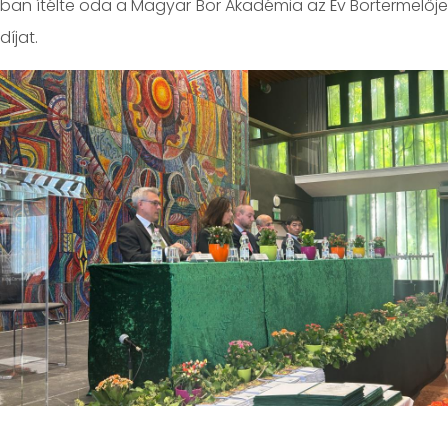
ban ítélte oda a Magyar Bor Akadémia az Év Bortermelője
díjat.