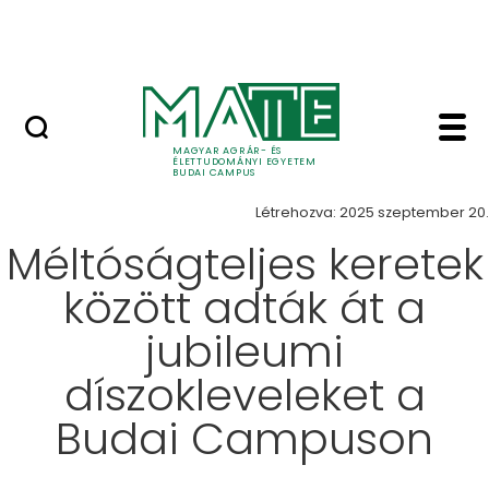
Ugrás a fő tartalomhoz
Öregdiák-találkozó
Hír - Budai Campus
Hírek
MAGYAR AGRÁR- ÉS
ÉLETTUDOMÁNYI EGYETEM
BUDAI CAMPUS
Létrehozva: 2025 szeptember 20.
Méltóságteljes keretek
között adták át a
jubileumi
díszokleveleket a
Budai Campuson