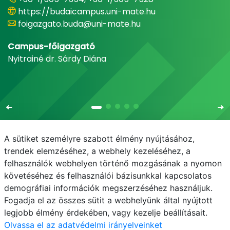
https://budaicampus.uni-mate.hu
foigazgato.buda@uni-mate.hu
Campus-főigazgató
Nyitrainé dr. Sárdy Diána
A sütiket személyre szabott élmény nyújtásához,
trendek elemzéséhez, a webhely kezeléséhez, a
felhasználók webhelyen történő mozgásának a nyomon
E-mail
Telefonkönyv
NEPTUN
E-learning
követéséhez és felhasználói bázisunkkal kapcsolatos
demográfiai információk megszerzéséhez használjuk.
Adatvédelem
Budai Campus kiadvány
Fogadja el az összes sütit a webhelyünk által nyújtott
legjobb élmény érdekében, vagy kezelje beállításait.
Olvassa el az adatvédelmi irányelveinket