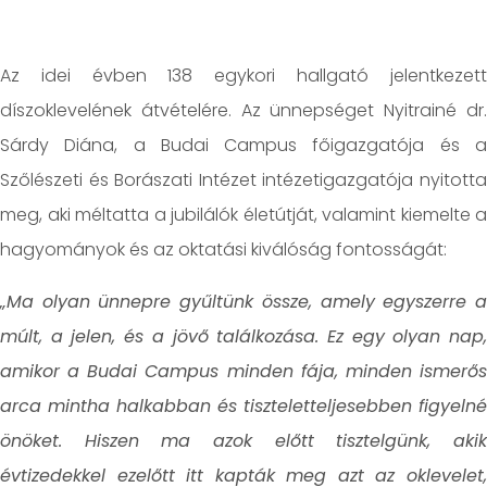
Az idei évben 138 egykori hallgató jelentkezett
díszoklevelének átvételére. Az ünnepséget Nyitrainé dr.
Sárdy Diána, a Budai Campus főigazgatója és a
Szőlészeti és Borászati Intézet intézetigazgatója nyitotta
meg, aki méltatta a jubilálók életútját, valamint kiemelte a
hagyományok és az oktatási kiválóság fontosságát:
„Ma olyan ünnepre gyűltünk össze, amely egyszerre a
múlt, a jelen, és a jövő találkozása. Ez egy olyan nap,
amikor a Budai Campus minden fája, minden ismerős
arca mintha halkabban és tiszteletteljesebben figyelné
önöket. Hiszen ma azok előtt tisztelgünk, akik
évtizedekkel ezelőtt itt kapták meg azt az oklevelet,