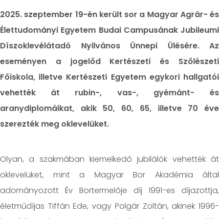
2025. szeptember 19-én került sor a Magyar Agrár- és
Élettudományi Egyetem Budai Campusának Jubileumi
Díszoklevélátadó Nyilvános Ünnepi Ülésére. Az
eseményen a jogelőd Kertészeti és Szőlészeti
Főiskola, illetve Kertészeti Egyetem egykori hallgatói
vehették át rubin-, vas-, gyémánt- és
aranydiplomáikat, akik 50, 60, 65, illetve 70 éve
szerezték meg oklevelüket.
Olyan, a szakmában kiemelkedő jubilálók vehették át
oklevelüket, mint a Magyar Bor Akadémia által
adományozott Év Bortermelője díj 1991-es díjazottja,
életműdíjas Tiffán Ede, vagy Polgár Zoltán, akinek 1996-