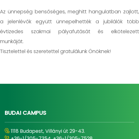
Az ünnepség bensőséges, meghitt hangulatban zajlott,
a jelenlévők együtt ünnepelhették a jubilálók több
évtizedes szakmai pályafutását és elkötelezett
munkáját.
Tisztelettel és szeretettel gratulálunk Önöknek!
BUDAI CAMPUS
1118 Budapest, Villányi út 29-43.
+36-1/305-7354, +36-1/305-7528