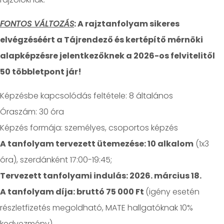
FONTOS VÁLTOZÁS
: A rajztanfolyam sikeres
elvégzéséért a Tájrendező és kertépítő mérnöki
alapképzésre jelentkezőknek a 2026-os felvitelitől
50 többletpont jár!
Képzésbe kapcsolódás feltétele: 8 általános
Óraszám: 30 óra
Képzés formája: személyes, csoportos képzés
A tanfolyam tervezett ütemezése: 10 alkalom
(1x3
óra), szerdánként 17:00-19:45;
Tervezett tanfolyami indulás: 2026. március 18.
A tanfolyam díja: bruttó 75 000 Ft
(igény esetén
részletfizetés megoldható, MATE hallgatóknak 10%
kedvezmény)