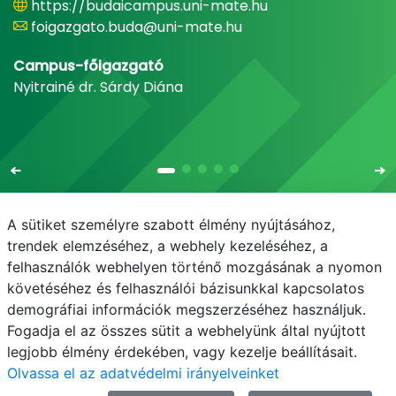
https://budaicampus.uni-mate.hu
foigazgato.buda@uni-mate.hu
Campus-főigazgató
Nyitrainé dr. Sárdy Diána
A sütiket személyre szabott élmény nyújtásához,
trendek elemzéséhez, a webhely kezeléséhez, a
felhasználók webhelyen történő mozgásának a nyomon
E-mail
Telefonkönyv
NEPTUN
E-learning
követéséhez és felhasználói bázisunkkal kapcsolatos
demográfiai információk megszerzéséhez használjuk.
Adatvédelem
Budai Campus kiadvány
Fogadja el az összes sütit a webhelyünk által nyújtott
legjobb élmény érdekében, vagy kezelje beállításait.
Olvassa el az adatvédelmi irányelveinket