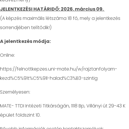
JELENTKEZÉSI HATÁRIDŐ: 2026. március 09.
(A képzés maximális létszáma 18 fő, mely a jelentkezés
sorrendjében telítődik!)
A jelentkezés módja:
Online:
https://felnottkepzes.uni-mate.hu/w/rajztanfolyam-
kezd%C5%91t%C5%91l-halad%C3%B3-szintig
Személyesen:
MATE- TTDI Intézeti Titkárságán, 1118 Bp, Villányi út 29-43 K
épület földszint 10.
Bővebb információk esetén kontaktszemélyek: