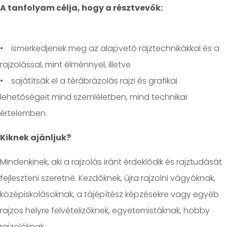
A tanfolyam célja, hogy a résztvevők:
• ismerkedjenek meg az alapvető rajztechnikákkal és a
rajzolással, mint élménnyel, illetve
• sajátítsák el a térábrázolás rajzi és grafikai
lehetőségeit mind szemléletben, mind technikai
értelemben.
Kiknek ajánljuk?
Mindenkinek, aki a rajzolás iránt érdeklődik és rajztudását
fejleszteni szeretné. Kezdőknek, újra rajzolni vágyóknak,
középiskolásoknak, a tájépítész képzésekre vagy egyéb
rajzos helyre felvételizőknek, egyetemistáknak, hobby
rajzolóknak.