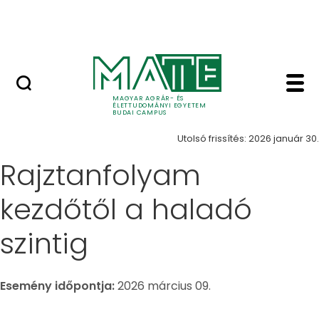
Ugrás a fő tartalomhoz
Öregdiák-találkozó
Esemény - Budai Ca
Események
MAGYAR AGRÁR- ÉS
ÉLETTUDOMÁNYI EGYETEM
BUDAI CAMPUS
Utolsó frissítés: 2026 január 30.
Rajztanfolyam
kezdőtől a haladó
szintig
Esemény időpontja:
2026 március 09.